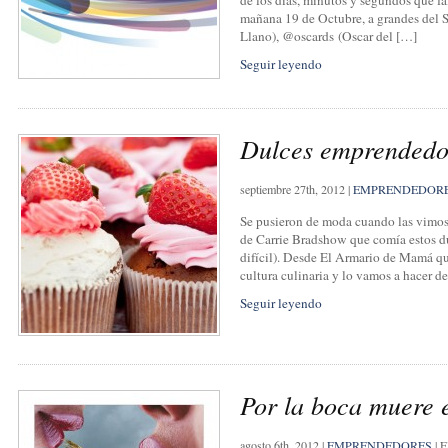
de los días, minutos y segundos que f
mañana 19 de Octubre, a grandes del 
Llano), @oscards (Oscar del […]
Seguir leyendo
Dulces emprendedo
septiembre 27th, 2012
|
EMPRENDEDOR
Se pusieron de moda cuando las vimos 
de Carrie Bradshow que comía estos du
difícil). Desde El Armario de Mamá q
cultura culinaria y lo vamos a hacer d
Seguir leyendo
Por la boca muere e
agosto 6th, 2012
|
EMPRENDEDORES
|
E