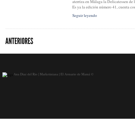
aterriza en Málaga la Delicatessen de
Es ya la edición número 41, cuenta co
Seguir leyendo
Ana Diaz del Rio | Marketiniana | El Armario de Mamá ©