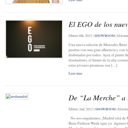
El EGO de los nuev
febrero 6th, 2012
|
SHOWROOM
|
ElArma
Una nueva edición de Mercedes Benz 
puertas con una gran afluencia y con la
disfrutadas por todos. Ayer, el punto 
diseñadores, el futuro de la alta costu
estas jóvenes promesas son […]
Leer mas
De “La Merche” a
febrero 2nd, 2012
|
SHOWROOM
|
ElArm
No nos engañemos, ¡Madrid está de M
Benz Fashion Week (que ya algunos f