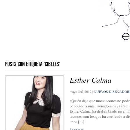
Esther Calma
mayo 3rd, 2012
|
NUEVOS DISEÑADOR
¿Quién dijo que unos tacones no podr
conocido a una diseñadora cuya creati
Esther Calma, ha deslumbrado en el mu
tacones, con los que ha cautivado a d
unos […]
Leer mas