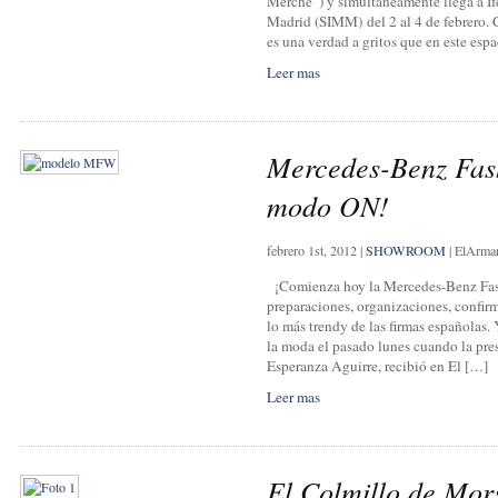
Merche”) y simultáneamente llega a I
Madrid (SIMM) del 2 al 4 de febrero
es una verdad a gritos que en este esp
Leer mas
Mercedes-Benz Fas
modo ON!
febrero 1st, 2012
|
SHOWROOM
|
ElArma
¡Comienza hoy la Mercedes-Benz Fas
preparaciones, organizaciones, confir
lo más trendy de las firmas españolas. 
la moda el pasado lunes cuando la pr
Esperanza Aguirre, recibió en El […]
Leer mas
El Colmillo de Mor