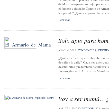
de Mamá no queremos dejar pasar la op
el famoso y deseado Cambio de Armari
temporada? ¿Quieres aprovechar el ca
Leer mas
Solo apto para hom
julio 2nd, 2012
|
TENDENCIAS
,
VESTID
¿Quién ha dicho que los hombres no so
de salir a la calle?. Cada vez averigu
descubiertos que también os interesáis
Por eso, desde El Armario de Mamá t
Leer mas
Voy a ser mamá…¿
junio 27th, 2012
|
VESTIDOR
|
ElArmari