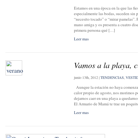
Estamos en una época en la que las fiest
especialmente las bodas, suceden sin p
“necesito tocado” o “mirar pamelas”.
mano amiga y os presenta a cuatro di
primera persona qué […]
Leer mas
Vamos a la playa, ca
junio 13th, 2012
|
TENDENCIAS
,
VESTI
Aunque la estación no haya comenzad
calor propio de agosto, nos morimos p
dejarnos caer en una playa a quedarnos
El Armario de Mamá te trae un poquito
Leer mas