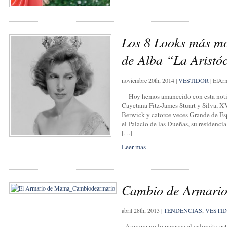
Los 8 Looks más m
de Alba “La Aristó
noviembre 20th, 2014
|
VESTIDOR
|
ElAr
Hoy hemos amanecido con esta notici
Cayetana Fitz-James Stuart y Silva, X
Berwick y catorce veces Grande de Esp
el Palacio de las Dueñas, su residenc
[…]
Leer mas
Cambio de Armario
abril 28th, 2013
|
TENDENCIAS
,
VESTI
Aunque no lo parezca el calorcito está