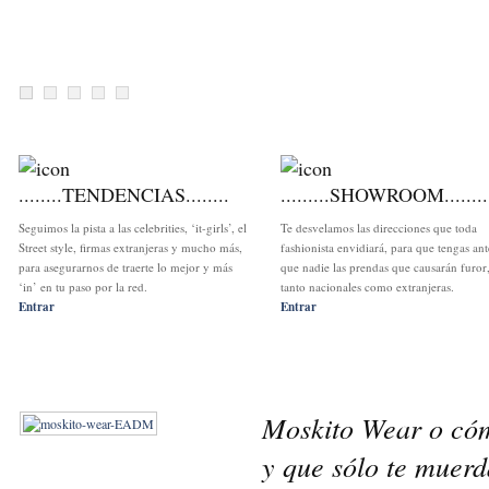
1
2
3
4
5
........TENDENCIAS........
.........SHOWROOM........
Seguimos la pista a las celebrities, ‘it-girls’, el
Te desvelamos las direcciones que toda
Street style, firmas extranjeras y mucho más,
fashionista envidiará, para que tengas ant
para asegurarnos de traerte lo mejor y más
que nadie las prendas que causarán furor
‘in’ en tu paso por la red.
tanto nacionales como extranjeras.
Entrar
Entrar
Moskito Wear o có
y que sólo te muerd