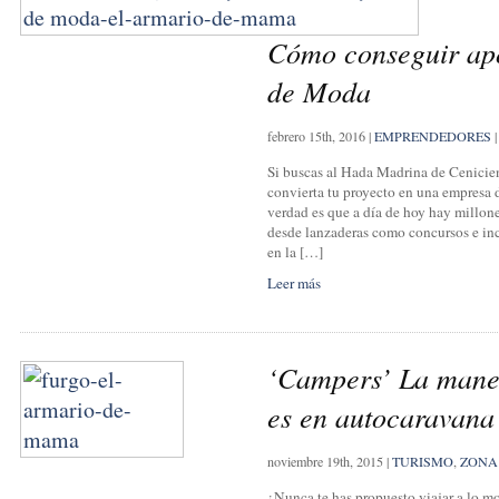
Cómo conseguir apo
de Moda
febrero 15th, 2016
|
EMPRENDEDORES
|
Si buscas al Hada Madrina de Cenicie
convierta tu proyecto en una empresa 
verdad es que a día de hoy hay millon
desde lanzaderas como concursos e in
en la […]
Leer más
‘Campers’ La maner
es en autocaravana
noviembre 19th, 2015
|
TURISMO
,
ZONA
¿Nunca te has propuesto viajar a lo mo