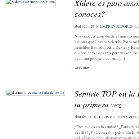
Xidere es puro amo
conoces?
abril 12th, 2016
|
EMPRENDEDORES
|
El
Nos conquistaron desde el minuto uno 
historia que llevaban detrás. Por si no
frenchies llamados Xira,Dexter y Remi
dueños pero estos tres perritos son los
aventura porque creedme, […]
Leer más
Sentirte TOP en la F
tu primera vez
abril 6th, 2016
|
TURISMO
,
ZONA ZEN
|
¿Eres nuevo en la ciudad? ¿Estás de vis
Sevilla? ¡Y tú con estos pelos! En E
es La Feria de Sevilla para principiant