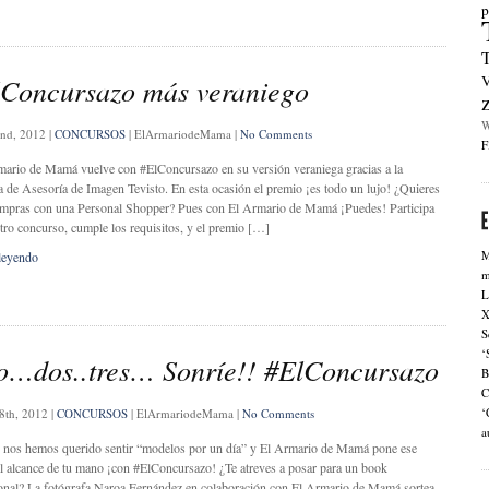
p
Concursazo más veraniego
V
W
2nd, 2012
|
CONCURSOS
|
ElArmariodeMama
|
No Comments
F
rio de Mamá vuelve con #ElConcursazo en su versión veraniega gracias a la
 de Asesoría de Imagen Tevisto. En esta ocasión el premio ¡es todo un lujo! ¿Quieres
ompras con una Personal Shopper? Pues con El Armario de Mamá ¡Puedes! Participa
tro concurso, cumple los requisitos, y el premio […]
M
leyendo
m
L
X
S
‘
…dos..tres… Sonríe!! #ElConcursazo
B
C
‘
8th, 2012
|
CONCURSOS
|
ElArmariodeMama
|
No Comments
a
nos hemos querido sentir “modelos por un día” y El Armario de Mamá pone ese
l alcance de tu mano ¡con #ElConcursazo! ¿Te atreves a posar para un book
onal? La fotógrafa Naroa Fernández en colaboración con El Armario de Mamá sortea