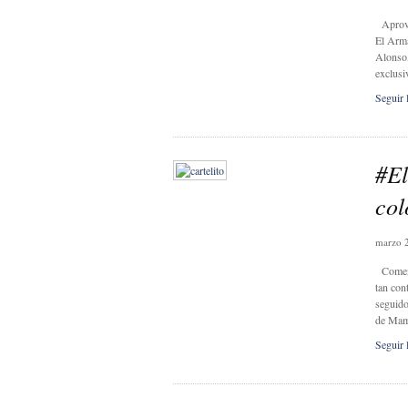
Aprovec
El Arma
Alonso,
exclusi
Seguir 
#El
col
marzo 
Comenza
tan con
seguido
de Mam
Seguir 