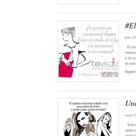
#El
julio 2
El Arma
empresa
ir de c
en nues
Seguir 
Uno
mayo 2
Todos 
sueño a
profesi