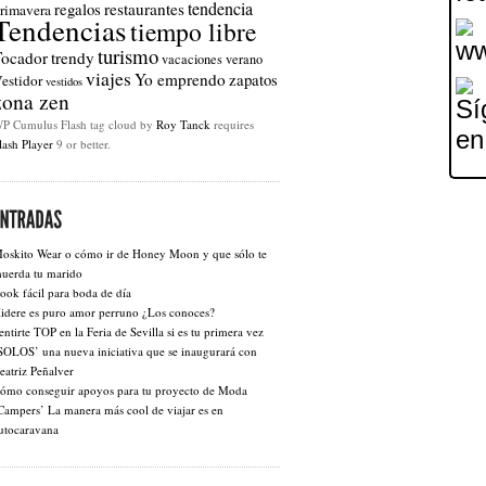
tendencia
regalos
restaurantes
rimavera
Tendencias
tiempo libre
turismo
Tocador
trendy
vacaciones
verano
viajes
Yo emprendo
zapatos
estidor
vestidos
zona zen
P Cumulus Flash tag cloud by
Roy Tanck
requires
lash Player
9 or better.
oskito Wear o cómo ir de Honey Moon y que sólo te
uerda tu marido
ook fácil para boda de día
idere es puro amor perruno ¿Los conoces?
entirte TOP en la Feria de Sevilla si es tu primera vez
SOLOS’ una nueva iniciativa que se inaugurará con
eatriz Peñalver
ómo conseguir apoyos para tu proyecto de Moda
Campers’ La manera más cool de viajar es en
utocaravana