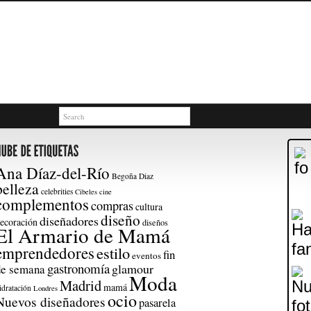
Ana Díaz-del-Río
Begoña Diaz
belleza
celebrities
Cibeles
cine
complementos
compras
cultura
diseño
diseñadores
ecoración
diseños
El Armario de Mamá
emprendedores
estilo
fin
eventos
gastronomía
glamour
de semana
Moda
Madrid
mamá
idratación
Londres
ocio
Nuevos diseñadores
pasarela