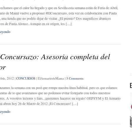
hamos que el calor ha llegado y que en Sevilla esta semana están de Feria de Abril,
rio de Mamá vuelve a proponer #ElConcursazo, esta vez en colaboración con Paula
 una tienda que no podéis dejar de visitar. ¿El premio? Dos magníficos abanicos
vos de Paula Alonso. Aunque en su origen, los […]
leyendo
Concursazo: Asesoria completa del
or
26th, 2012
|
CONCURSOS
|
ElArmariodeMama
|
3 Comments
mos la semana con un post que rompe nuestra línea habitual, pero es que estamos
tentas de lo que avanzamos que no podemos evitar festejarlo con todos nuestros
res. A vosotros lectores y fans, ¡queremos haceros un regalo! OEPSYM y El Armario
á abren hoy 26 de Marzo de 2012 ¡El Concursazo! […]
leyendo