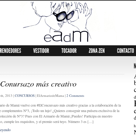
Conursazo más creativo
4th, 2013
|
CONCURSOS
|
ElArmariodeMama
|
2 Comments
d
rio de Mamá vuelve con #ElConcursazo más creativo gracias a la colaboración de la
e complementos Nº3, ¡Todo un lujo! ¿Quieres conseguir una pulsera exclusiva de la
olección de Nº3? Pues con El Armario de Mamá ¡Puedes! Participa en nuestro
o, cumple los requisitos, y el premio será tuyo. Número 3 es […]
h
leyendo