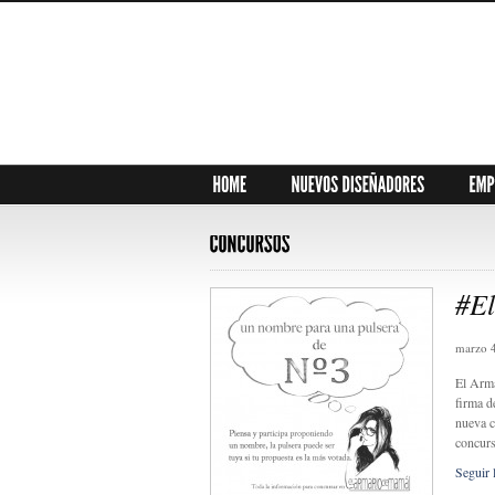
#El
marzo 
El Arma
firma d
nueva c
concurs
Seguir 