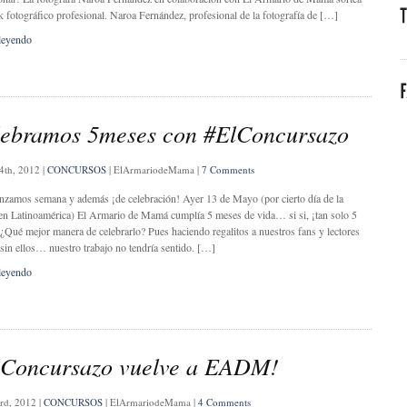
 fotográfico profesional. Naroa Fernández, profesional de la fotografía de […]
leyendo
ebramos 5meses con #ElConcursazo
4th, 2012
|
CONCURSOS
|
ElArmariodeMama
|
7 Comments
mos semana y además ¡de celebración! Ayer 13 de Mayo (por cierto día de la
n Latinoamérica) El Armario de Mamá cumplía 5 meses de vida… si si, ¡tan solo 5
¿Qué mejor manera de celebrarlo? Pues haciendo regalitos a nuestros fans y lectores
sin ellos… nuestro trabajo no tendría sentido. […]
leyendo
lConcursazo vuelve a EADM!
3rd, 2012
|
CONCURSOS
|
ElArmariodeMama
|
4 Comments