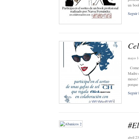
un book
Seguir 
Cel
mayo 1
Comenza
Madre e
meses! 
porque 
Seguir 
#E
abril 2