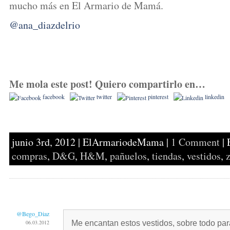
mucho más en El Armario de Mamá.
@ana_diazdelrio
Me mola este post! Quiero compartirlo en…
facebook
twitter
pinterest
linkedin
junio 3rd, 2012
|
ElArmariodeMama
|
1 Comment
| 
compras
,
D&G
,
H&M
,
pañuelos
,
tiendas
,
vestidos
,
@Bego_Diaz
06.03.2012
Me encantan estos vestidos, sobre todo para