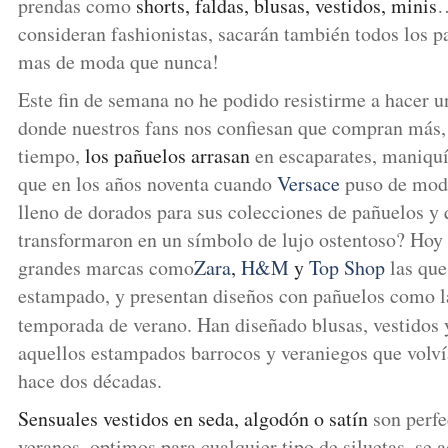
prendas como
shorts, faldas, blusas, vestidos, minis
…
consideran fashionistas, sacarán también todos los p
mas de moda que nunca!
Este fin de semana no he podido resistirme a hacer u
donde nuestros fans nos confiesan que compran más, 
tiempo,
los pañuelos arrasan
en escaparates, maniquí
que en los años noventa cuando
Versace
puso de mod
lleno de dorados para sus colecciones de pañuelos y 
transformaron en un símbolo de lujo ostentoso? Hoy 
grandes marcas como
Zara
,
H&M
y
Top Shop
las que 
estampado, y presentan diseños con pañuelos como la
temporada de verano. Han diseñado blusas, vestidos
aquellos estampados barrocos y veraniegos que volví
hace dos décadas.
Sensuales vestidos en seda, algodón o satín
son perfe
veranos, optimos para cualquier tipo de siluetas, se 