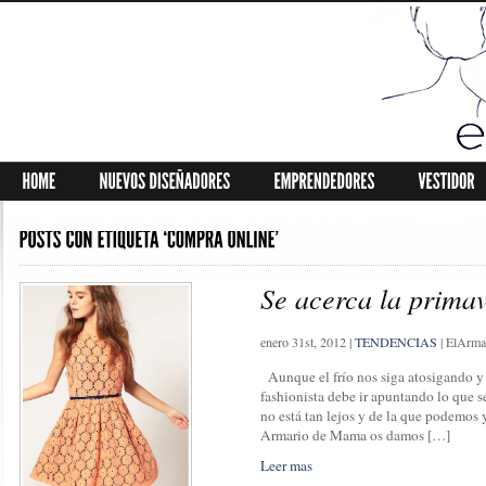
Se acerca la primav
enero 31st, 2012
|
TENDENCIAS
|
ElArma
Aunque el frío nos siga atosigando y
fashionista debe ir apuntando lo que s
no está tan lejos y de la que podemos y
Armario de Mama os damos […]
Leer mas