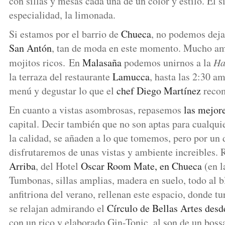
con sillas y mesas cada una de un color y estilo. El s
especialidad, la limonada.
Si estamos por el barrio de
Chueca
, no podemos dejar
San Antón
, tan de moda en este momento. Mucho am
mojitos ricos. En
Malasaña
podemos unirnos a la
Ha
la terraza del restaurante
Lamucca
, hasta las 2:30 am
menú y degustar lo que el
chef Diego Martínez
recom
En cuanto a vistas asombrosas, repasemos
las mejore
capital. Decir también que no son aptas para cualquie
la calidad, se añaden a lo que tomemos, pero por un 
disfrutaremos de unas vistas y ambiente increible
Arriba
, del Hotel
Oscar Room Mate, en Chueca
(en 
Tumbonas, sillas amplias, madera en suelo, todo al 
anfitriona del verano, rellenan este espacio, donde t
se relajan admirando el
Círculo de Bellas Artes desde
con un rico y elaborado Gin-Tonic, al son de un bossa