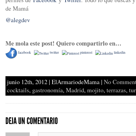
de Mamá
@alegdev
Me mola este post! Quiero compartirlo en…
facebook
twitter
pinterest
linkedin
junio 12th, 2012
|
ElArmariodeMama
|
No Commen
cocktails
,
gastronomía
,
Madrid
,
mojito
,
terrazas
,
tu