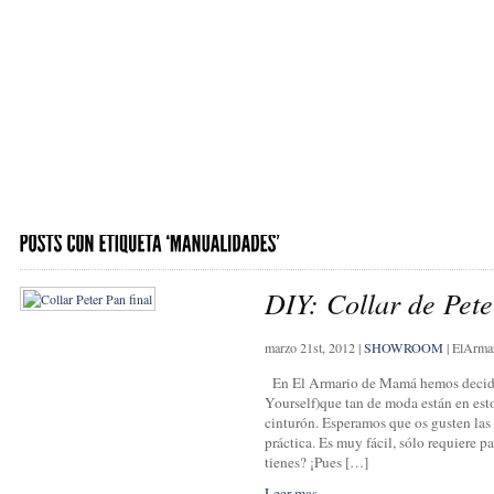
DIY: Collar de Pet
marzo 21st, 2012
|
SHOWROOM
|
ElArma
En El Armario de Mamá hemos decidid
Yourself)que tan de moda están en esto
cinturón. Esperamos que os gusten las 
práctica. Es muy fácil, sólo requiere 
tienes? ¡Pues […]
Leer mas